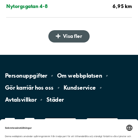
6,95 km
Nytorgsgatan 4-8
Visa fler
Personuppgifter
Om
webbplatsen
Gör karriär hos
oss
Kundservice
Avtalsvillkor
Städer
LinkedIn
YouTube
App
Store
Google
Play
aimo
Aimo
Charge