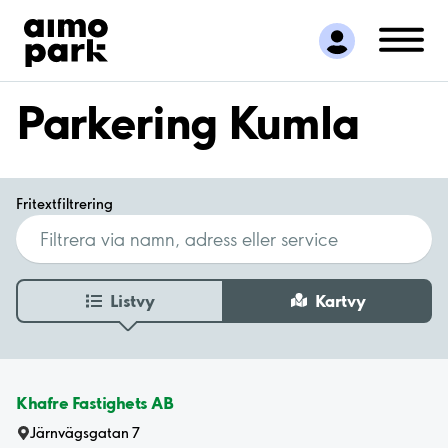
Hitta parkering
Samarbete
Kundservice
Parkering Kumla
Om Aimo Park
Fritextfiltrering
Listvy
Kartvy
Khafre Fastighets AB
Järnvägsgatan 7