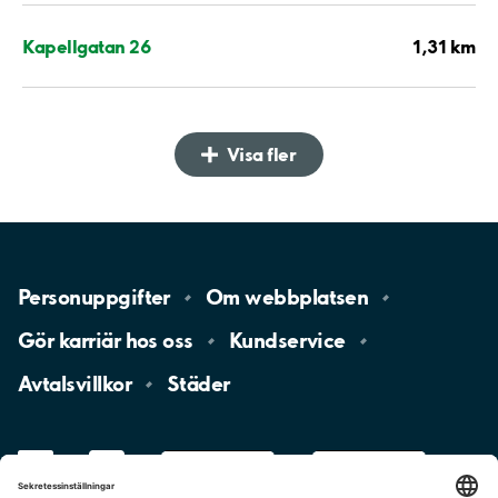
1,31 km
Kapellgatan 26
Visa fler
Personuppgifter
Om
webbplatsen
Gör karriär hos
oss
Kundservice
Avtalsvillkor
Städer
LinkedIn
YouTube
App
Store
Google
Play
aimo
Aimo
Charge