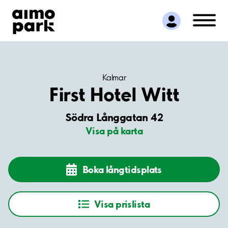
Hitta parkering
Samarbete
Kundservice
Om Aimo Park
Kalmar
First Hotel Witt
Södra Långgatan 42
Visa på karta
Boka långtidsplats
Visa prislista