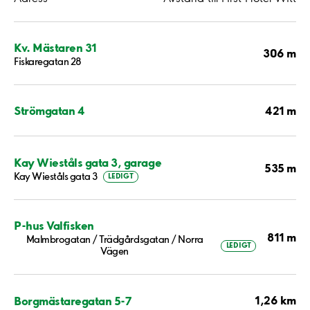
Kv. Mästaren 31
306 m
Fiskaregatan 28
421 m
Strömgatan 4
Kay Wieståls gata 3, garage
535 m
Kay Wieståls gata 3
LEDIGT
P-hus Valfisken
811 m
Malmbrogatan / Trädgårdsgatan / Norra
LEDIGT
Vägen
1,26 km
Borgmästaregatan 5-7