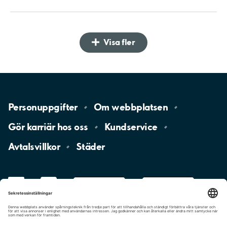
Visa fler
Personuppgifter
Om
webbplatsen
Gör karriär hos
oss
Kundservice
Avtalsvillkor
Städer
LinkedIn
YouTube
App
Store
Google
Play
aimo
Aimo
Charge