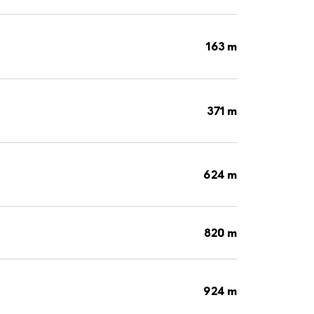
163 m
371 m
624 m
820 m
924 m