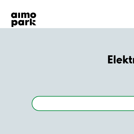
Våra produkter
Hitta parkering
Samarbete
Kundservice
Om Aimo Park
Elekt