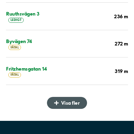
Ruuthsvägen 3
236 m
LEDIGT
Byvägen 74
272 m
FÅTAL
Fritzhemsgatan 14
319 m
FÅTAL
Visa fler