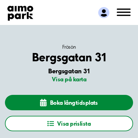
Hitta parkering
Samarbete
Kundservice
Om Aimo Park
Frösön
Bergsgatan 31
Bergsgatan 31
Visa på karta
Boka långtidsplats
Visa prislista