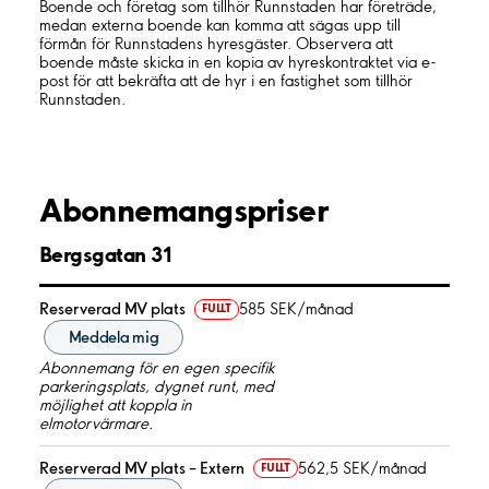
Boende och företag som tillhör Runnstaden har företräde,
medan externa boende kan komma att sägas upp till
förmån för Runnstadens hyresgäster. Observera att
boende måste skicka in en kopia av hyreskontraktet via e-
post för att bekräfta att de hyr i en fastighet som tillhör
Runnstaden.
Abonnemangspriser
Bergsgatan 31
Reserverad MV plats
585 SEK/månad
FULLT
Meddela mig
Abonnemang för en egen specifik
parkeringsplats, dygnet runt, med
möjlighet att koppla in
elmotorvärmare.
Reserverad MV plats – Extern
562,5 SEK/månad
FULLT