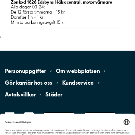
Zonkod 1826 Edsbyns Hälsocentral, motorvärmare
Alla dagar 00-24:
De 12 första timmarna - 15 kr
Därefter 1 h - 1 kr
Minsta parkeringsavgift 15 kr
;
Personuppgifter
Om
webbplatsen
Gör karriär hos
oss
Kundservice
Avtalsvillkor
Städer
LinkedIn
YouTube
App
Store
Google
Play
aimo
Aimo
Charge