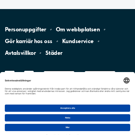
Personuppgifter
Om
webbplatsen
Gör karriär hos
oss
Kundservice
Avtalsvillkor
Städer
LinkedIn
YouTube
App
Store
Google
Play
aimo
Aimo
Charge
Cookie-inställningar