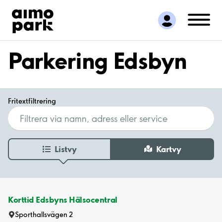
Hitta parkering
Samarbete
Kundservice
Parkering Edsbyn
Om Aimo Park
Fritextfiltrering
Listvy
Kartvy
Korttid Edsbyns Hälsocentral
Sporthallsvägen 2