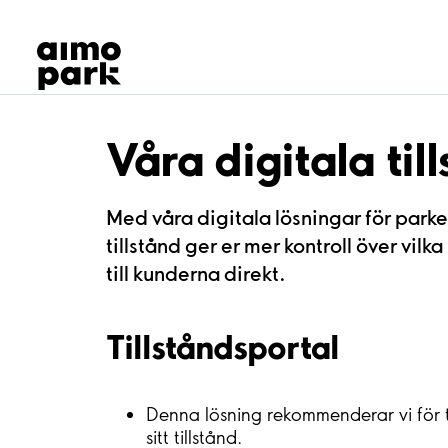
Våra produkter
Hitta parkering
Samarbete
Kundservice
Om Aimo Park
Våra digitala til
Med våra digitala lösningar för parke
tillstånd ger er mer kontroll över vilk
till kunderna direkt.
Tillståndsportal
Denna lösning rekommenderar vi för til
sitt tillstånd.