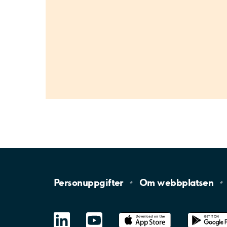
Personuppgifter
Om
webbplatsen
LinkedIn
YouTube
App
Store
Google
Play