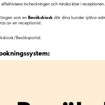
t effektivisera incheckningen och minska köer i receptione
Besökskiosk
ntingen som en
där dina kunder själva admi
ras av en receptionist.
skiosk/Besöksportal.
 bokningssystem: