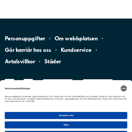
Personuppgifter
Om
webbplatsen
Gör karriär hos
oss
Kundservice
Avtalsvillkor
Städer
LinkedIn
YouTube
App
Store
Google
Play
aimo
Aimo
Charge
Cookie-inställningar