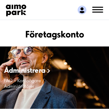
Hitta parkering
Samarbete
Kundservice
Om Aimo Park
Företagskonto
Administrera
FAQ – Kontoägare /
Administratörer