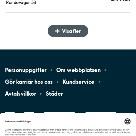
Rondovägen 5B
Visa fler
Personuppgifter
Om
webbplatsen
Gör karriär hos
oss
Kundservice
Avtalsvillkor
Städer
LinkedIn
YouTube
App
Store
Google
Play
aimo
Aimo
Charge