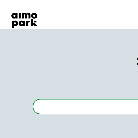
Våra produkter
Hitta parkering
Samarbete
Kundservice
Om Aimo Park