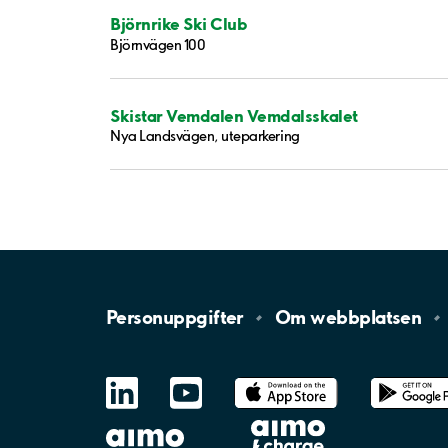
Björnrike Ski Club
Björnvägen 100
Skistar Vemdalen Vemdalsskalet
Nya Landsvägen, uteparkering
Personuppgifter
Om
webbplatsen
LinkedIn
YouTube
App
Store
Google
Play
aimo
Aimo
Charge