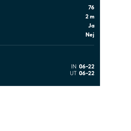
76
2 m
Ja
Nej
06–22
IN
06–22
UT