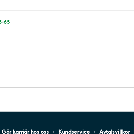
55-65
Gör karriär hos
oss
Kundservice
Avtalsvillkor