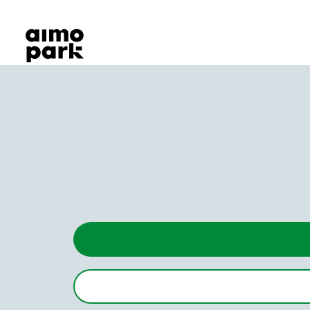
Våra produkter
Hitta parkering
Samarbete
Kundservice
Om Aimo Park