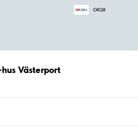
OKQ8
-hus Västerport