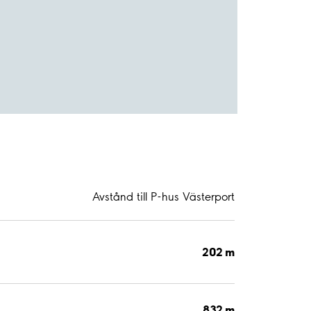
Avstånd till P-hus Västerport
202 m
832 m