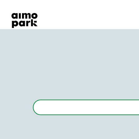
Våra produkter
Hitta parkering
Samarbete
Kundservice
Om Aimo Park