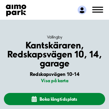
Hitta parkering
Samarbete
Kundservice
Om Aimo Park
Vällingby
Kantskäraren,
Redskapsvägen 10, 14,
garage
Redskapsvägen 10-14
Visa på karta
Boka långtidsplats