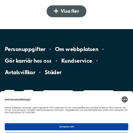
Visa fler
Personuppgifter
Om
webbplatsen
Gör karriär hos
oss
Kundservice
Avtalsvillkor
Städer
LinkedIn
YouTube
App
Store
Google
Play
aimo
Aimo
Charge