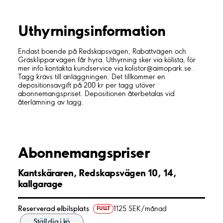
Uthyrnings­information
Endast boende på Redskapsvägen, Rabattvägen och
Gräsklipparvägen får hyra. Uthyrning sker via kölista, för
mer info kontakta kundservice via kolistor@aimopark.se .
Tagg krävs till anläggningen. Det tillkommer en
depositionsavgift på 200 kr per tagg utöver
abonnemangspriset. Depositionen återbetalas vid
återlämning av tagg.
Abonnemangspriser
Kantskäraren, Redskapsvägen 10, 14,
kallgarage
Reserverad elbilsplats
1125 SEK/månad
FULLT
Ställ dig i kö