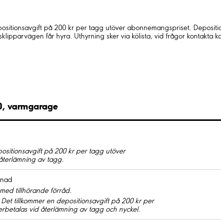
epositionsavgift på 200 kr per tagg utöver abonnemangspriset. Depositi
parvägen får hyra. Uthyrning sker via kölista, vid frågor kontakta k
0, varmgarage
positionsavgift på 200 kr per tagg utöver
återlämning av tagg.
ånad
med tillhörande förråd.
. Det tillkommer en depositionsavgift på 200 kr per
erbetalas vid återlämning av tagg och nyckel.