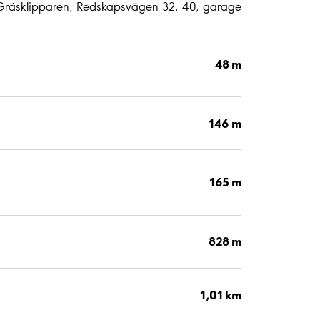
l Gräsklipparen, Redskapsvägen 32, 40, garage
48 m
146 m
165 m
828 m
1,01 km