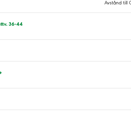
Avstånd til
ttv. 36-44
e