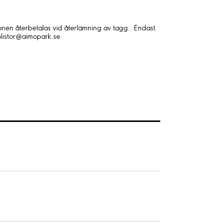
onen återbetalas vid återlämning av tagg.. Endast
olistor@aimopark.se