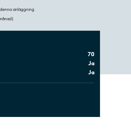
 i denna anläggning.
 månad).
70
Ja
Ja