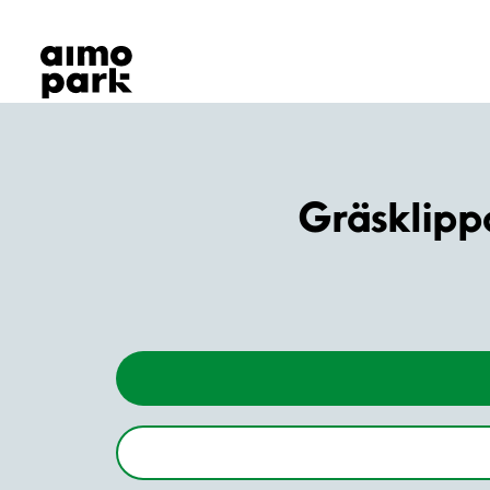
Våra produkter
Hitta parkering
Samarbete
Kundservice
Om Aimo Park
Gräsklipp