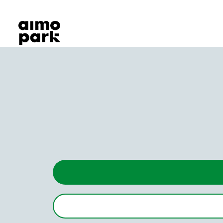
Våra produkter
Hitta parkering
Samarbete
Kundservice
Om Aimo Park