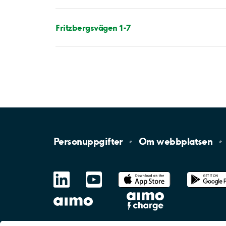
Fritzbergsvägen 1-7
Personuppgifter
Om
webbplatsen
LinkedIn
YouTube
App
Store
Google
Play
aimo
Aimo
Charge