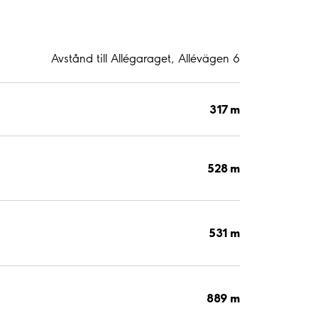
Avstånd till Allégaraget, Allévägen 6
317 m
528 m
531 m
889 m