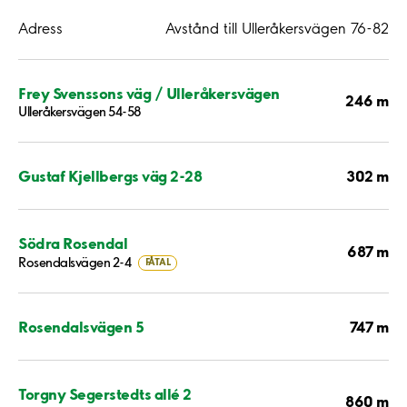
Adress
Avstånd till Ulleråkersvägen 76-82
Frey Svenssons väg / Ulleråkersvägen
246 m
Ulleråkersvägen 54-58
302 m
Gustaf Kjellbergs väg 2-28
Södra Rosendal
687 m
Rosendalsvägen 2-4
FÅTAL
747 m
Rosendalsvägen 5
Torgny Segerstedts allé 2
860 m