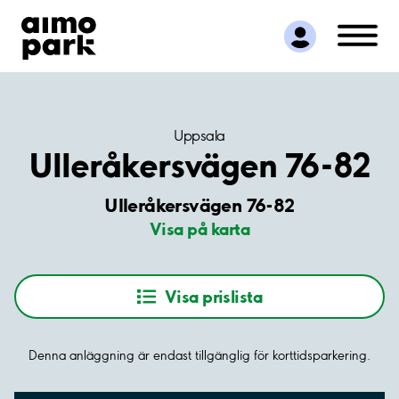
Hitta parkering
Samarbete
Kundservice
Om Aimo Park
Uppsala
Ulleråkersvägen 76-82
Ulleråkersvägen 76-82
Visa på karta
Visa prislista
Denna anläggning är endast tillgänglig för korttidsparkering.