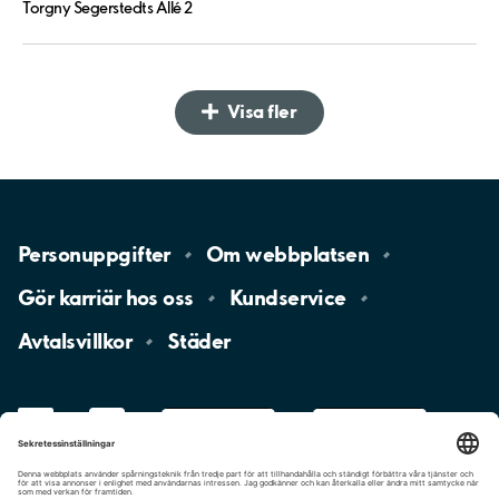
Torgny Segerstedts Allé 2
Visa fler
Personuppgifter
Om
webbplatsen
Gör karriär hos
oss
Kundservice
Avtalsvillkor
Städer
LinkedIn
YouTube
App
Store
Google
Play
aimo
Aimo
Charge