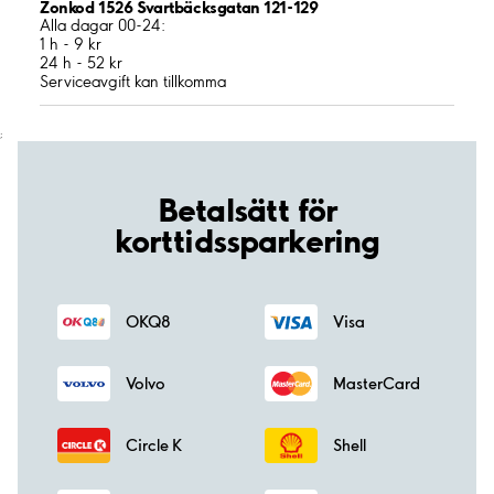
Zonkod 1526 Svartbäcksgatan 121-129
Alla dagar 00-24:
1 h - 9 kr
24 h - 52 kr
Serviceavgift kan tillkomma
;
Betalsätt för
korttidssparkering
OKQ8
Visa
Volvo
MasterCard
Circle K
Shell