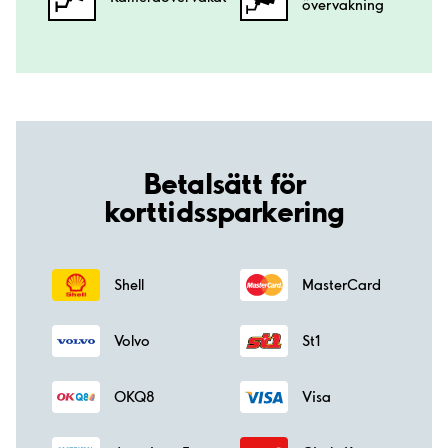
övervakning
Betalsätt för
korttidssparkering
Shell
MasterCard
Volvo
St1
OKQ8
Visa