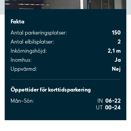
Fakta
150
Antal parkeringsplatser:
2
Antal elbilsplatser:
2,1 m
Inkörningshöjd:
Ja
Inomhus:
Nej
Uppvärmd:
Öppettider för korttidsparkering
06–22
Mån–Sön:
IN
00–24
UT