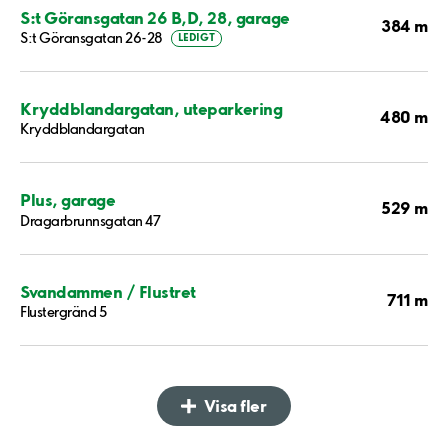
S:t Göransgatan 26 B,D, 28, garage
384 m
S:t Göransgatan 26-28
LEDIGT
Kryddblandargatan, uteparkering
480 m
Kryddblandargatan
Plus, garage
529 m
Dragarbrunnsgatan 47
Svandammen / Flustret
711 m
Flustergränd 5
Visa fler