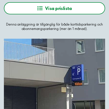
Visa prislista
Denna anläggning är tillgänglig för både korttidsparkering och
abonnemangsparkering (mer än 1 månad).