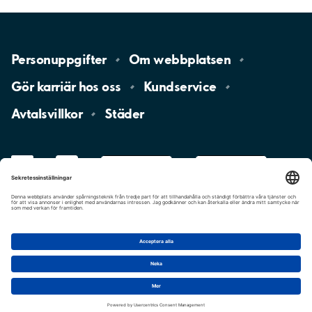
Personuppgifter
Om
webbplatsen
Gör karriär hos
oss
Kundservice
Avtalsvillkor
Städer
LinkedIn
YouTube
App
Store
Google
Play
aimo
Aimo
Charge
Cookie-inställningar