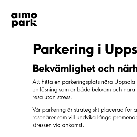
Våra produkter
Hitta parkering
Samarbete
Kundservice
Om Aimo Park
Parkering i Upps
Bekvämlighet och närhe
Att hitta en parkeringsplats nära Uppsala 
en lösning som är både bekväm och nära. M
resa utan stress.
Vår parkering är strategiskt placerad för at
resenärer som vill undvika långa promenader
stressen vid ankomst.