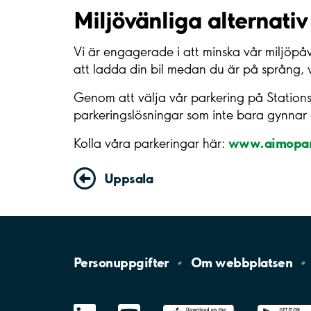
Miljövänliga alternativ
Vi är engagerade i att minska vår miljöpåv
att ladda din bil medan du är på språng, 
Genom att välja vår parkering på Stationsg
parkeringslösningar som inte bara gynnar 
www.aimopar
Kolla våra parkeringar här:
Uppsala
Personuppgifter
Om
webbplatsen
LinkedIn
YouTube
App
Store
Google
Play