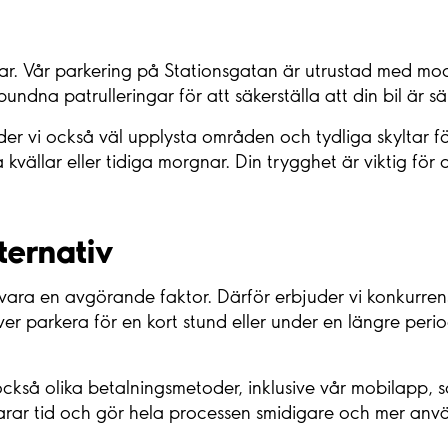
gar. Vår parkering på Stationsgatan är utrustad med mo
ndna patrulleringar för att säkerställa att din bil är s
er vi också väl upplysta områden och tydliga skyltar fö
ällar eller tidiga morgnar. Din trygghet är viktig för os
ternativ
 vara en avgörande faktor. Därför erbjuder vi konkurrens
er parkera för en kort stund eller under en längre peri
kså olika betalningsmetoder, inklusive vår mobilapp, so
sparar tid och gör hela processen smidigare och mer anv