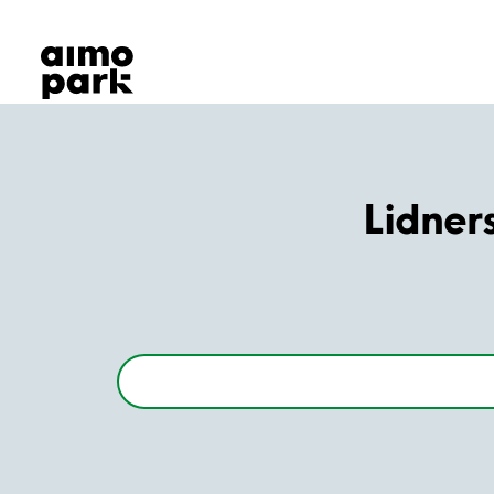
Våra produkter
Hitta parkering
Samarbete
Kundservice
Om Aimo Park
Lidner