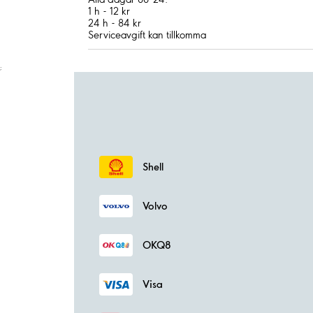
1 h - 12 kr
24 h - 84 kr
Serviceavgift kan tillkomma
;
Shell
Volvo
OKQ8
Visa