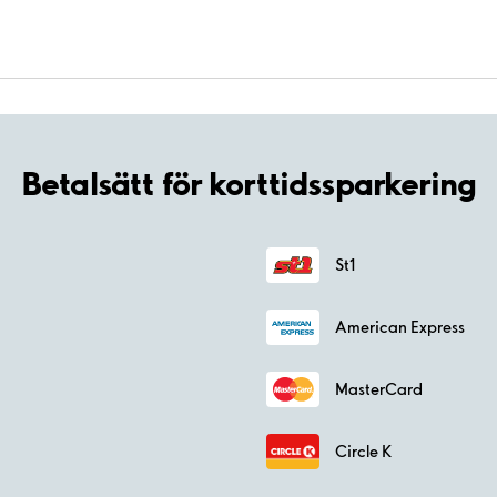
Betalsätt för korttidssparkering
St1
American Express
MasterCard
Circle K