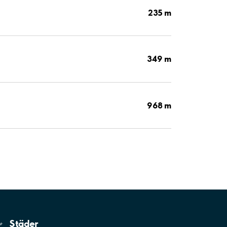
235 m
349 m
968 m
Städer