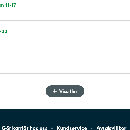
n 11-17
1-33
Visa fler
Gör karriär hos
oss
Kundservice
Avtalsvillkor