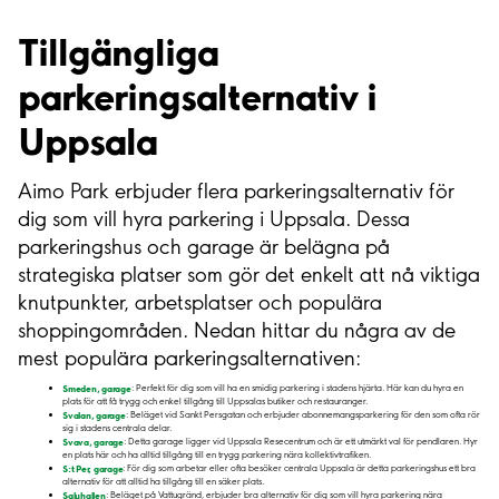
Tillgängliga
parkeringsalternativ i
Uppsala
Aimo Park erbjuder flera parkeringsalternativ för
dig som vill hyra parkering i Uppsala. Dessa
parkeringshus och garage är belägna på
strategiska platser som gör det enkelt att nå viktiga
knutpunkter, arbetsplatser och populära
shoppingområden. Nedan hittar du några av de
mest populära parkeringsalternativen:
Smeden, garage
: Perfekt för dig som vill ha en smidig parkering i stadens hjärta. Här kan du hyra en
plats för att få trygg och enkel tillgång till Uppsalas butiker och restauranger.
Svalan, garage
: Beläget vid Sankt Persgatan och erbjuder abonnemangsparkering för den som ofta rör
sig i stadens centrala delar.
Svava, garage
: Detta garage ligger vid Uppsala Resecentrum och är ett utmärkt val för pendlaren. Hyr
en plats här och ha alltid tillgång till en trygg parkering nära kollektivtrafiken.
S:t Per, garage
: För dig som arbetar eller ofta besöker centrala Uppsala är detta parkeringshus ett bra
alternativ för att alltid ha tillgång till en säker plats.
Saluhallen
: Beläget på Vattugränd, erbjuder bra alternativ för dig som vill hyra parkering nära