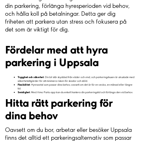
din parkering, förlänga hyresperioden vid behov,
och hålla koll på betalningar. Detta ger dig
friheten att parkera utan stress och fokusera på
det som är viktigt för dig.
Fördelar med att hyra
parkering i Uppsala
Trygghet och säkerhet
: Din bil står skyddad från väder och vind, och parkeringshusen är utrustade med
säkerhetsåtgärder för att minimera risken för skador och stöld.
Flexibilitet
: Hyresavtal som passar dina behov, oavsett om det är för en vecka, en månad eller längre
tid.
Smidighet
: Med Aimo Parks app kan du enkelt hantera din parkeringstid och förlänga den vid behov.
Hitta rätt parkering för
dina behov
Oavsett om du bor, arbetar eller besöker Uppsala
finns det alltid ett parkeringsalternativ som passar