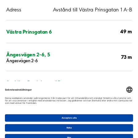
Adress
Avstånd till Västra Prinsgatan 1 A-B
49 m
Västra Prinsgatan 6
Ängesvägen 2-6, 5
73 m
Ängesvägen 2-6
Svekilag Fastigheter AB
84 m
Lundavägen 8A-B
210 m
Kvarnvägen 13
437 m
Backenvägen 7