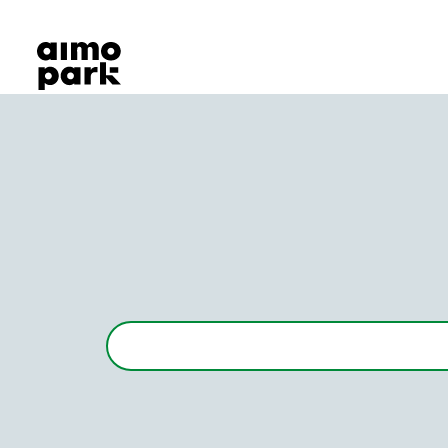
Våra produkter
Hitta parkering
Samarbete
Kundservice
Om Aimo Park