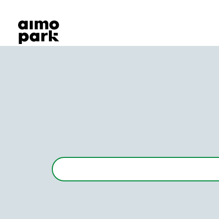
Våra produkter
Hitta parkering
Samarbete
Kundservice
Om Aimo Park