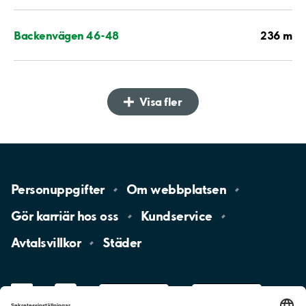
236 m
Backenvägen 46-48
Visa fler
Personuppgifter
Om
webbplatsen
Gör karriär hos
oss
Kundservice
Avtalsvillkor
Städer
LinkedIn
YouTube
App
Store
Google
Play