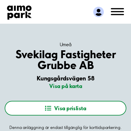
Hitta parkering
Samarbete
Kundservice
Om Aimo Park
Umeå
Svekilag Fastigheter
Grubbe AB
Kungsgårdsvägen 58
Visa på karta
Visa prislista
Denna anläggning är endast tillgänglig för korttidsparkering.