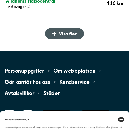
Ålidhems Hälsocentral
1,16 km
Tvistevägen 2
Visa fler
Personuppgifter
Om
webbplatsen
Gör karriär hos
oss
Kundservice
Avtalsvillkor
Städer
LinkedIn
YouTube
App
Store
Google
Play
aimo
Aimo
Charge