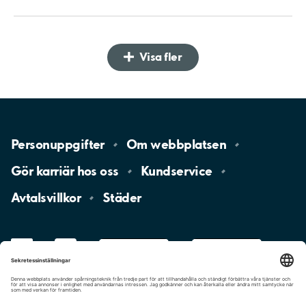
Visa fler
Personuppgifter
Om
webbplatsen
Gör karriär hos
oss
Kundservice
Avtalsvillkor
Städer
LinkedIn
YouTube
App
Store
Google
Play
aimo
Aimo
Charge