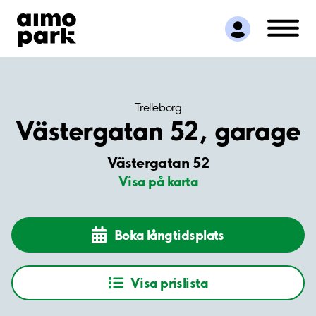
Hitta parkering
Samarbete
Kundservice
Om Aimo Park
Trelleborg
Västergatan 52, garage
Västergatan 52
Visa på karta
Boka långtidsplats
Visa prislista