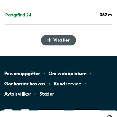
362 m
Portgränd 24
Visa fler
Personuppgifter
Om
webbplatsen
Gör karriär hos
oss
Kundservice
Avtalsvillkor
Städer
LinkedIn
YouTube
App
Store
Google
Play