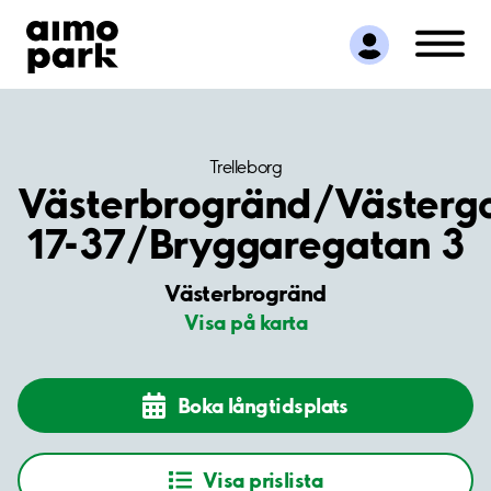
Hitta parkering
Samarbete
Kundservice
Om Aimo Park
Trelleborg
Västerbrogränd/Västerg
17-37/Bryggaregatan 3
Västerbrogränd
Visa på karta
Boka långtidsplats
Visa prislista