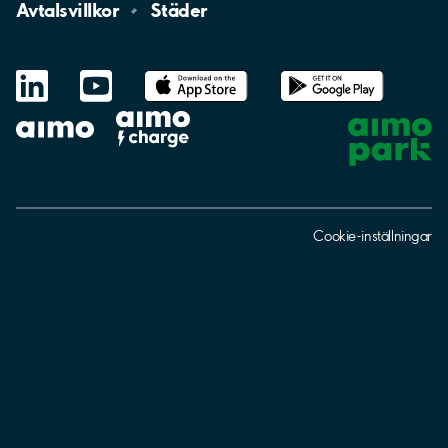
Avtalsvillkor
Städer
LinkedIn
YouTube
App
Store
Google
Play
aimo
Aimo
Charge
Cookie-inställningar