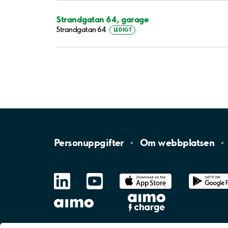
Strandgatan 64, garage
Strandgatan 64
LEDIGT
Personuppgifter
Om
webbplatsen
LinkedIn
YouTube
App
Store
Google
Play
aimo
Aimo
Charge