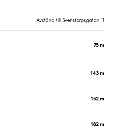
Avstånd till Svenstorpsgatan 11
75 m
143 m
152 m
182 m