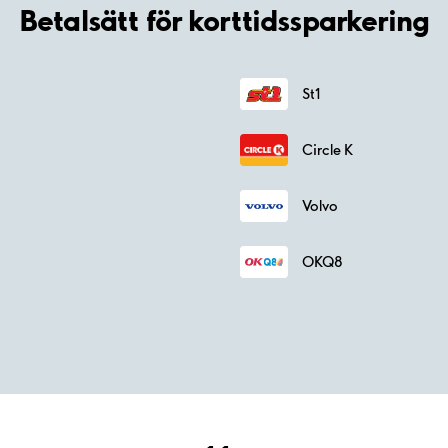
Betalsätt för korttidssparkering
St1
Circle K
Volvo
OKQ8