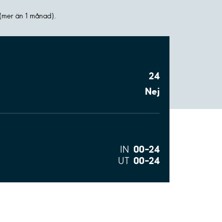
(mer än 1 månad).
24
Nej
00–24
IN
00–24
UT