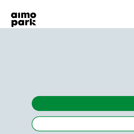
Våra produkter
Hitta parkering
Samarbete
Kundservice
Om Aimo Park