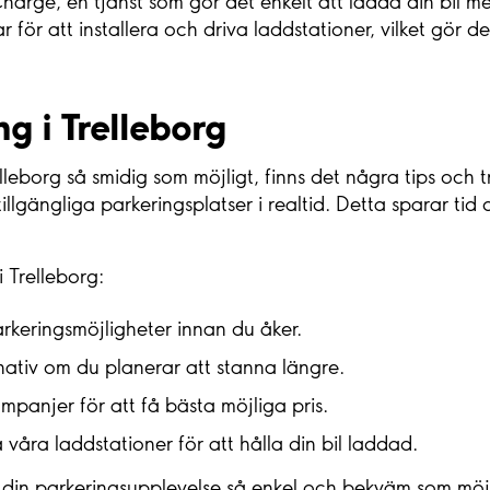
Charge, en tjänst som gör det enkelt att ladda din bil 
för att installera och driva laddstationer, vilket gör de
ng i Trelleborg
lleborg så smidig som möjligt, finns det några tips och tr
illgängliga parkeringsplatser i realtid. Detta sparar tid
i Trelleborg:
arkeringsmöjligheter innan du åker.
nativ om du planerar att stanna längre.
panjer för att få bästa möjliga pris.
a våra laddstationer för att hålla din bil laddad.
din parkeringsupplevelse så enkel och bekväm som möjl