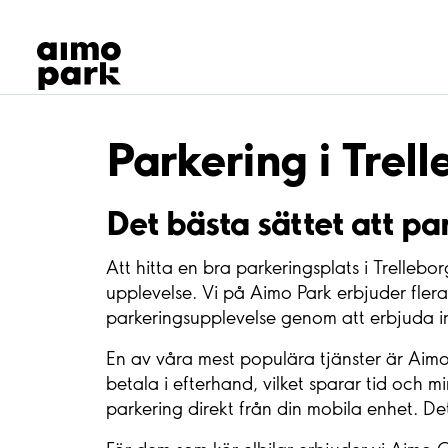
Våra produkter
Hitta parkering
Samarbete
Kundservice
Om Aimo Park
Parkering i Trel
Det bästa sättet att pa
Att hitta en bra parkeringsplats i Trelleb
upplevelse. Vi på Aimo Park erbjuder fler
parkeringsupplevelse genom att erbjuda i
En av våra mest populära tjänster är Aimo P
betala i efterhand, vilket sparar tid och 
parkering direkt från din mobila enhet. De