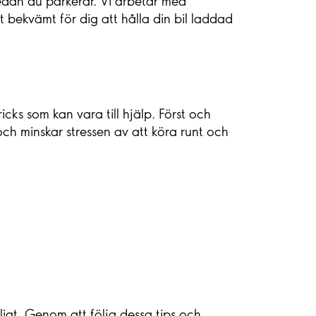
medan du parkerar. Vi arbetar med
t bekvämt för dig att hålla din bil laddad
icks som kan vara till hjälp. Först och
 och minskar stressen av att köra runt och
igt. Genom att följa dessa tips och