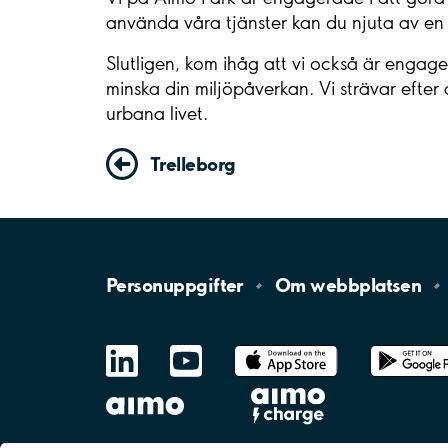
använda våra tjänster kan du njuta av en st
Slutligen, kom ihåg att vi också är engage
minska din miljöpåverkan. Vi strävar efte
urbana livet.
Trelleborg
Personuppgifter
Om
webbplatsen
LinkedIn
YouTube
App
Store
Google
Play
aimo
Aimo
Charge