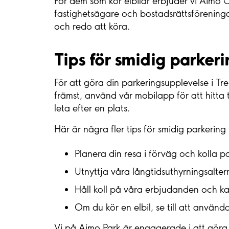
För dem som kör elbilar erbjuder vi Aimo 
fastighetsägare och bostadsrättsföreningar 
och redo att köra.
Tips för smidig parkeri
För att göra din parkeringsupplevelse i Tre
främst, använd vår mobilapp för att hitta t
leta efter en plats.
Här är några fler tips för smidig parkering 
Planera din resa i förväg och kolla p
Utnyttja våra långtidsuthyrningsalter
Håll koll på våra erbjudanden och kam
Om du kör en elbil, se till att använd
Vi på Aimo Park är engagerade i att göra 