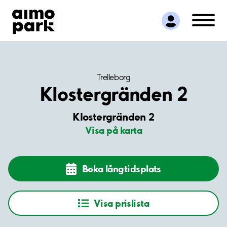
Hitta parkering
Samarbete
Kundservice
Om Aimo Park
Trelleborg
Klostergränden 2
Klostergränden 2
Visa på karta
Boka långtidsplats
Visa prislista