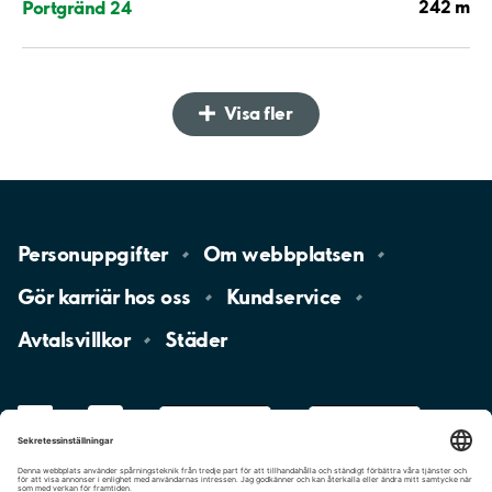
242 m
Portgränd 24
Visa fler
Personuppgifter
Om
webbplatsen
Gör karriär hos
oss
Kundservice
Avtalsvillkor
Städer
LinkedIn
YouTube
App
Store
Google
Play
aimo
Aimo
Charge