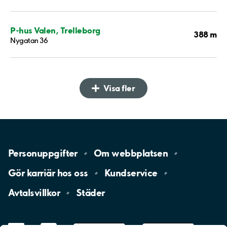
P-hus Valen, Trelleborg
388 m
Nygatan 36
Visa fler
Personuppgifter
Om
webbplatsen
Gör karriär hos
oss
Kundservice
Avtalsvillkor
Städer
LinkedIn
YouTube
App
Store
Google
Play