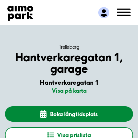
Hitta parkering
Samarbete
Kundservice
Om Aimo Park
Trelleborg
Hantverkaregatan 1,
garage
Hantverkaregatan 1
Visa på karta
Boka långtidsplats
Visa prislista