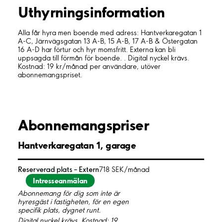
Uthyrnings­information
Alla får hyra men boende med adress: Hantverkaregatan 1
A-C, Järnvägsgatan 13 A-B, 15 A-B, 17 A-B & Östergatan
16 A-D har förtur och hyr momsfritt. Externa kan bli
uppsagda till förmån för boende. . Digital nyckel krävs.
Kostnad: 19 kr/månad per användare, utöver
abonnemangspriset.
Abonnemangspriser
Hantverkaregatan 1, garage
Reserverad plats – Extern
718 SEK/månad
Intresseanmälan
Abonnemang för dig som inte är
hyresgäst i fastigheten, för en egen
specifik plats, dygnet runt.
Digital nyckel krävs. Kostnad: 19