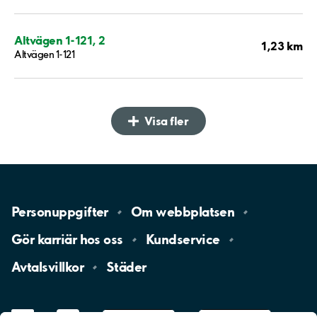
Altvägen 1-121, 2
1,23 km
Altvägen 1-121
Visa fler
Personuppgifter
Om
webbplatsen
Gör karriär hos
oss
Kundservice
Avtalsvillkor
Städer
LinkedIn
YouTube
App
Store
Google
Play