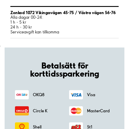
Zonkod 1072 Vikingavägen 45-75 / Västra vägen 56-76
Alla dagar 00-24:
1 h - 5 kr
24 h - 30 kr
Serviceavgift kan tillkomma
;
Betalsätt för
korttidssparkering
OKQ8
Visa
Circle K
MasterCard
Shell
St1