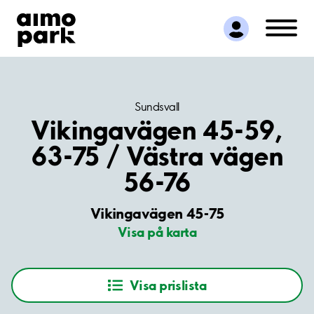
Hitta parkering
Samarbete
Kundservice
Om Aimo Park
Sundsvall
Vikingavägen 45-59,
63-75 / Västra vägen
56-76
Vikingavägen 45-75
Visa på karta
Visa prislista