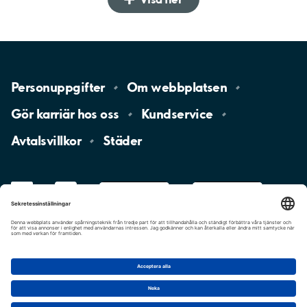
Personuppgifter
Om
webbplatsen
Gör karriär hos
oss
Kundservice
Avtalsvillkor
Städer
LinkedIn
YouTube
App
Store
Google
Play
aimo
Aimo
Charge
Cookie-inställningar