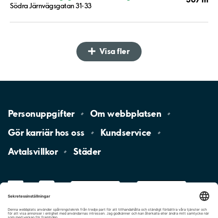
Södra Järnvägsgatan 31-33
Visa fler
Personuppgifter
Om
webbplatsen
Gör karriär hos
oss
Kundservice
Avtalsvillkor
Städer
LinkedIn
YouTube
App
Store
Google
Play
aimo
Aimo
Charge