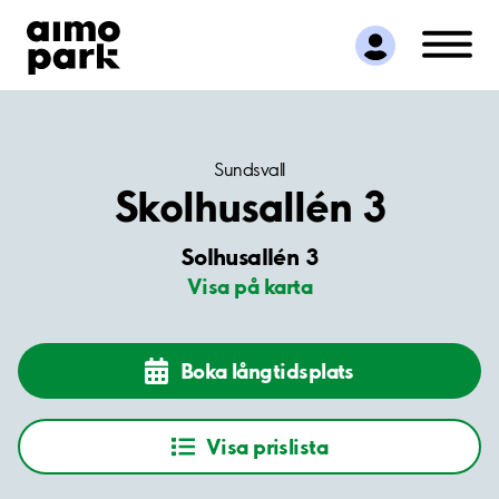
Hitta parkering
Samarbete
Kundservice
Om Aimo Park
Sundsvall
Skolhusallén 3
Solhusallén 3
Visa på karta
Boka långtidsplats
Visa prislista