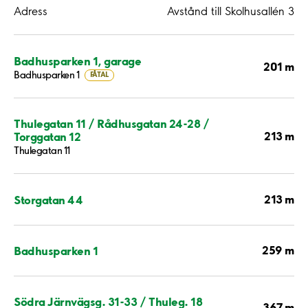
Adress
Avstånd till Skolhusallén 3
Badhusparken 1, garage
201 m
Badhusparken 1
FÅTAL
Thulegatan 11 / Rådhusgatan 24-28 /
213 m
Torggatan 12
Thulegatan 11
213 m
Storgatan 44
259 m
Badhusparken 1
Södra Järnvägsg. 31-33 / Thuleg. 18
367 m