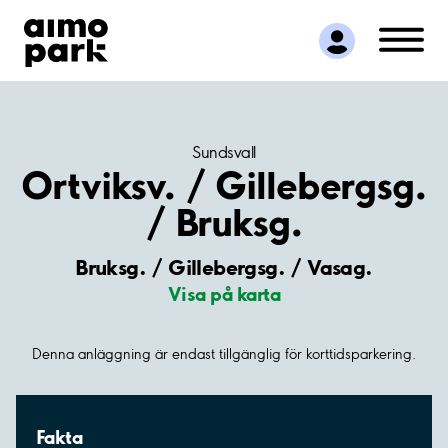
Hitta parkering
Samarbete
Kundservice
Om Aimo Park
Sundsvall
Ortviksv. / Gillebergsg.
/ Bruksg.
Bruksg. / Gillebergsg. / Vasag.
Visa på karta
Denna anläggning är endast tillgänglig för korttidsparkering.
Fakta