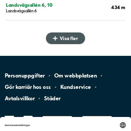
Landsvägsallén 6, 10
434 m
Landsvägsallén 6
Visa fler
Personuppgifter
Om
webbplatsen
Gör karriär hos
oss
Kundservice
Avtalsvillkor
Städer
LinkedIn
YouTube
App
Store
Google
Play
aimo
Aimo
Charge