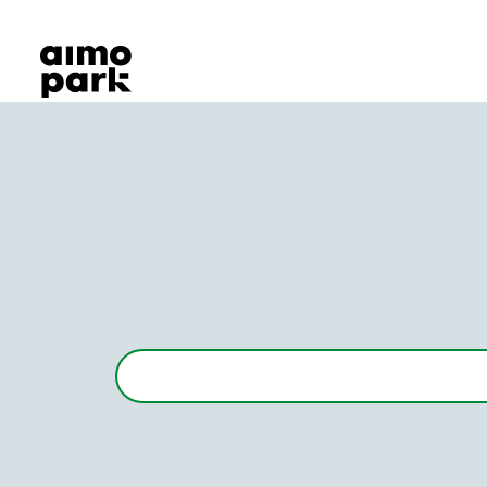
Våra produkter
Hitta parkering
Samarbete
Kundservice
Om Aimo Park