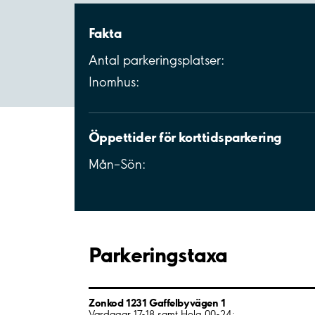
Fakta
Antal parkeringsplatser:
Inomhus:
Öppettider för korttidsparkering
Mån–Sön:
Parkeringstaxa
Zonkod 1231 Gaffelbyvägen 1
Vardagar 17-18 samt Helg 00-24: