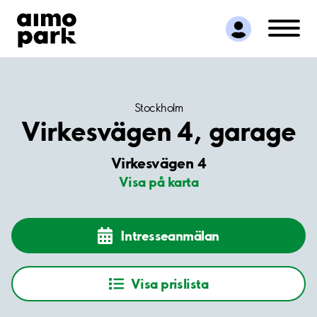
Hitta parkering
Samarbete
Kundservice
Om Aimo Park
Stockholm
Virkesvägen 4, garage
Virkesvägen 4
Visa på karta
Intresseanmälan
Visa prislista