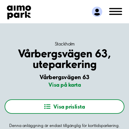
Hitta parkering
Samarbete
Kundservice
Om Aimo Park
Stockholm
Vårbergsvägen 63,
uteparkering
Vårbergsvägen 63
Visa på karta
Visa prislista
Denna anläggning är endast tillgänglig för korttidsparkering.