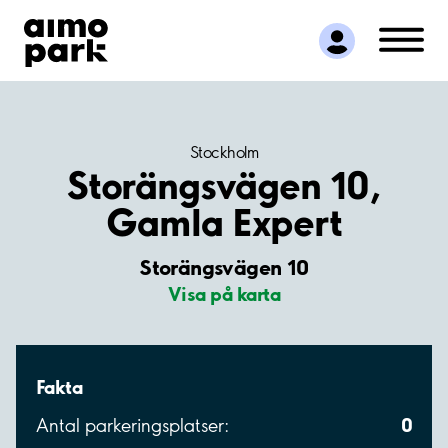
Hitta parkering
Samarbete
Kundservice
Om Aimo Park
Stockholm
Storängsvägen 10,
Gamla Expert
Storängsvägen 10
Visa på karta
Fakta
0
Antal parkeringsplatser: