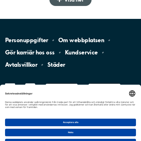
Personuppgifter
Om
webbplatsen
Gör karriär hos
oss
Kundservice
Avtalsvillkor
Städer
LinkedIn
YouTube
App
Store
Google
Play
aimo
Aimo
Charge
Cookie-inställningar