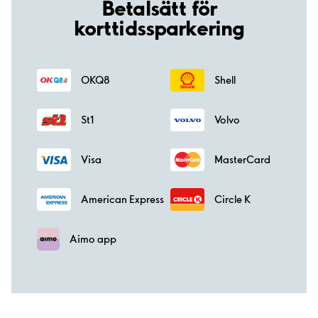
Betalsätt för
korttidssparkering
OKQ8
Shell
St1
Volvo
Visa
MasterCard
American Express
Circle K
Aimo app