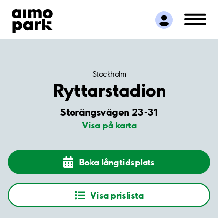
Hitta parkering
Samarbete
Kundservice
Om Aimo Park
Stockholm
Ryttarstadion
Storängsvägen 23-31
Visa på karta
Boka långtidsplats
Visa prislista