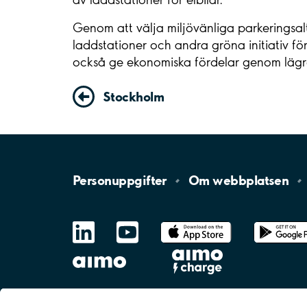
Genom att välja miljövänliga parkeringsal
laddstationer och andra gröna initiativ fö
också ge ekonomiska fördelar genom lägre
Stockholm
Personuppgifter
Om
webbplatsen
LinkedIn
YouTube
App
Store
Google
Play
aimo
Aimo
Charge