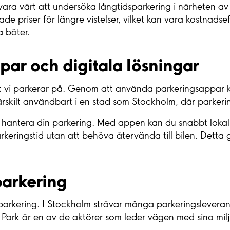
ara värt att undersöka långtidsparkering i närheten a
 priser för längre vistelser, vilket kan vara kostnadseff
a böter.
ar och digitala lösningar
tet vi parkerar på. Genom att använda parkeringsappar k
särskilt användbart i en stad som Stockholm, där parkerin
hantera din parkering. Med appen kan du snabbt lokalise
rkeringstid utan att behöva återvända till bilen. Detta 
.
parkering
parkering. I Stockholm strävar många parkeringsleverant
ark är en av de aktörer som leder vägen med sina miljöv