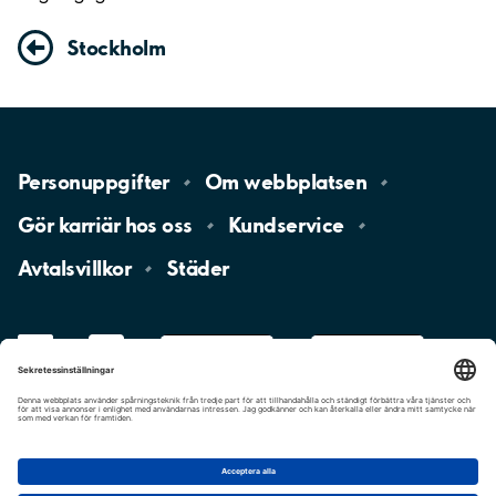
Stockholm
Personuppgifter
Om
webbplatsen
Gör karriär hos
oss
Kundservice
Avtalsvillkor
Städer
LinkedIn
YouTube
App
Store
Google
Play
aimo
Aimo
Charge