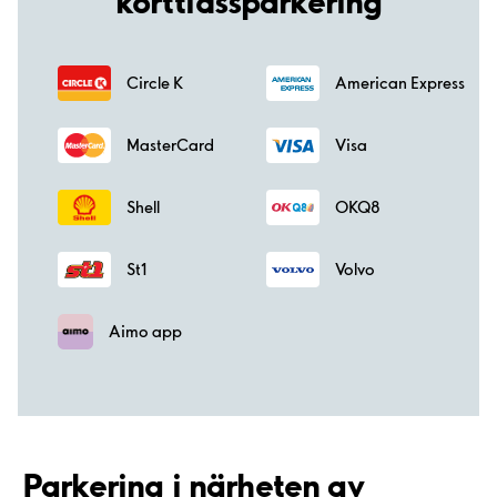
korttidssparkering
Circle K
American Express
MasterCard
Visa
Shell
OKQ8
St1
Volvo
Aimo app
Parkering i närheten av