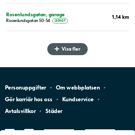
Rosenlundsgatan, garage
1,14 km
Rosenlundsgatan 50-54
LEDIGT
Visa fler
Personuppgifter
Om
webbplatsen
Gör karriär hos
oss
Kundservice
Avtalsvillkor
Städer
LinkedIn
YouTube
App
Store
Google
Play