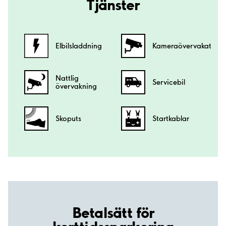
Tjänster
Elbilsladdning
Kamera­övervakat
Nattlig
Servicebil
övervakning
Skoputs
Startkablar
Betalsätt för