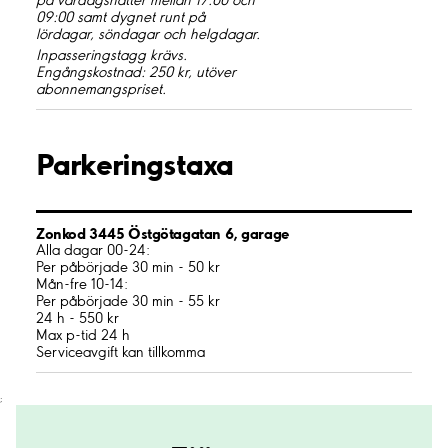
på vardagsnätter mellan 17:00 och
09:00 samt dygnet runt på
lördagar, söndagar och helgdagar.
Inpasseringstagg krävs.
Engångskostnad: 250 kr, utöver
abonnemangspriset.
Parkeringstaxa
Zonkod 3445 Östgötagatan 6, garage
Alla dagar 00-24:
Per påbörjade 30 min - 50 kr
Mån-fre 10-14:
Per påbörjade 30 min - 55 kr
24 h - 550 kr
Max p-tid 24 h
Serviceavgift kan tillkomma
;