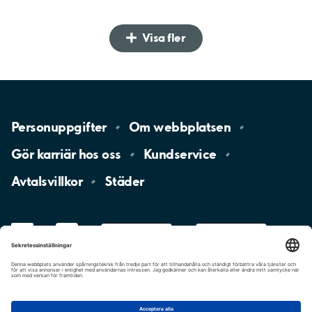
Visa fler
Personuppgifter
Om
webbplatsen
Gör karriär hos
oss
Kundservice
Avtalsvillkor
Städer
LinkedIn
YouTube
App
Store
Google
Play
aimo
Aimo
Charge