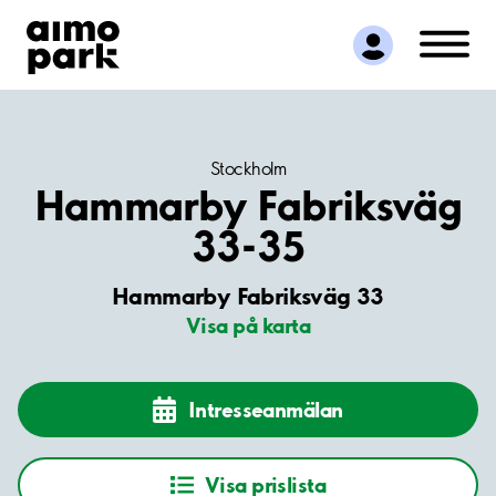
Hitta parkering
Samarbete
Kundservice
Om Aimo Park
Stockholm
Hammarby Fabriksväg
33-35
Hammarby Fabriksväg 33
Visa på karta
Intresseanmälan
Visa prislista